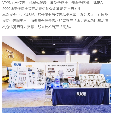
V/Y/N
系列仪表、机械式仪表、液位传感器、舵角传感器、
NMEA
2000
线束连接器等产品也受到众多新老客户的关注。
本次展会中，
KUS
展示的传感器与仪表品类丰富、系列多元，在同类
展商中表现突出。而覆盖全场景需求的完整产品线，更成为
KUS
品牌
核心优势的有力支撑，尽显技术与产品实力。