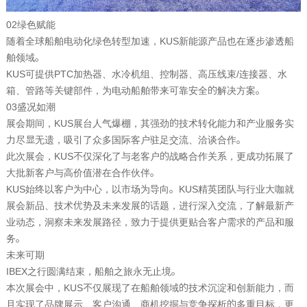
02
绿色赋能
随着全球船舶电动化绿色转型加速，
KUS
新能源产品也在逐步渗透船
舶领域。
KUS
可提供
PTC
加热器、水冷机组、控制器、高压线束
/
连接器、水
箱、管路等关键部件，为电动船舶带来可靠安全的解决方案。
03
盛况如潮
展会期间，
KUS
展台人气爆棚，其强劲的技术转化能力和产业服务实
力尽显无遗，吸引了众多国际客户驻足交流、洽谈合作。
此次展会，
KUS
不仅深化了与老客户的战略合作关系，更成功拓展了
大批新客户与高价值潜在合作伙伴。
KUS
始终以客户为中心，以市场为导向。
KUS
精英团队与行业大咖就
展会新品、技术优势及未来发展的话题，进行深入交流，了解最新产
业动态，洞察未来发展路径，致力于提供更贴合客户需求的产品和服
务。
未来可期
IBEX
之行圆满结束，船舶之旅永无止境。
本次展会中，
KUS
不仅展现了在船舶领域的技术沉淀和创新能力，而
且实现了品牌展示、客户沟通、商机挖掘与竞争探析的多重目标，更