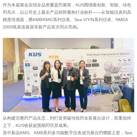
作为本届展会实现全品类覆盖‌的展商，
KUS
围绕着创新、智能、绿色
的亮点，以‌公司史上最全产品矩阵‌重构行业标杆——从智能仪表到高
精度传感器，‌携
KMB/KMG
系列仪表、
Sea V/Y/N
系列仪表、
NMEA
2000
线束连接器等新产品首次同台亮相。
从构建完整的产品生态，到打造突破传统的全新展台设计，双重加持
之下，
KUS
收获超预期的优异成果。
其中新品
KMG
、
KMB
系列多功能数字仪表成为展台的耀眼之星，
Sea