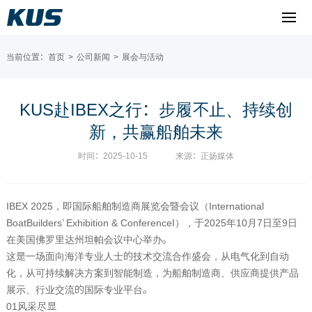
当前位置：
首页
>
公司新闻
>
展会与活动
KUS赴IBEX之行：步履不止、持续创
新，共赢船舶未来
时间：2025-10-15
来源：正扬媒体
IBEX 2025
，即国际船舶制造商展览会暨会议（
International
BoatBuilders’ Exhibition & ConferenceI
），于‌
2025
年
10
月
7
日至
9
日‌
在美国佛罗里达州坦帕会议中心举办。
这是一场面向海洋专业人士的技术交流合作盛会，从电气化到自动
化，从可持续解决方案到智能制造，为船舶制造商、供应商提供产品
展示、行业交流的国际专业平台。 ‌
01
风采尽显